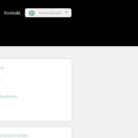
WARENKORB
Kontakt
0
EN
e
­brettchen
INFORMATIONEN