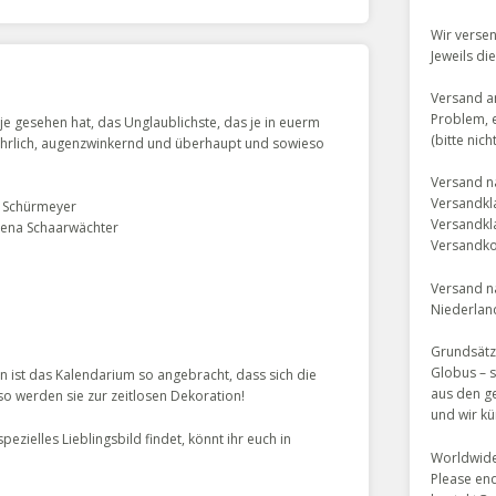
Wir verse
Jeweils di
Versand an
Problem, 
e gesehen hat, das Unglaublichste, das je in euerm
(bitte nic
ehrlich, augenzwinkernd und überhaupt und sowieso
Versand n
Versandkla
et Schürmeyer
Versandkl
lena Schaarwächter
Versandkos
Versand na
Niederlan
Grundsätz
Globus – s
n ist das Kalendarium so angebracht, dass sich die
aus den g
o werden sie zur zeitlosen Dekoration!
und wir k
ezielles Lieblingsbild findet, könnt ihr euch in
Worldwide
Please enq