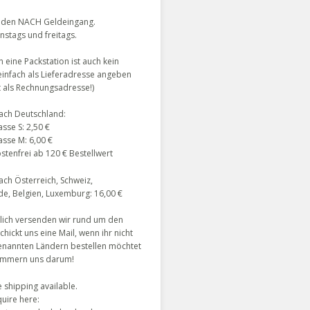
nden NACH Geldeingang.
enstags und freitags.
 eine Packstation ist auch kein
einfach als Lieferadresse angeben
ht als Rechnungsadresse!)
ach Deutschland:
sse S: 2,50 €
asse M: 6,00 €
tenfrei ab 120 € Bestellwert
ch Österreich, Schweiz,
de, Belgien, Luxemburg: 16,00 €
lich versenden wir rund um den
chickt uns eine Mail, wenn ihr nicht
enannten Ländern bestellen möchtet
ümmern uns darum!
 shipping available.
uire here: