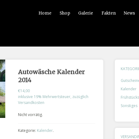
Home
Shop
Galerie
Fakten
News
KATEGORI
Autowäsche Kalender
2014
Gutschein
Kalender
€14,00
inklusive 19% Mehrwertsteuer, zuzüglich
Frühstücks
Versandkosten
Sonstiges
Nicht vorrätig.
Kategorie:
Kalender
.
VERSAND