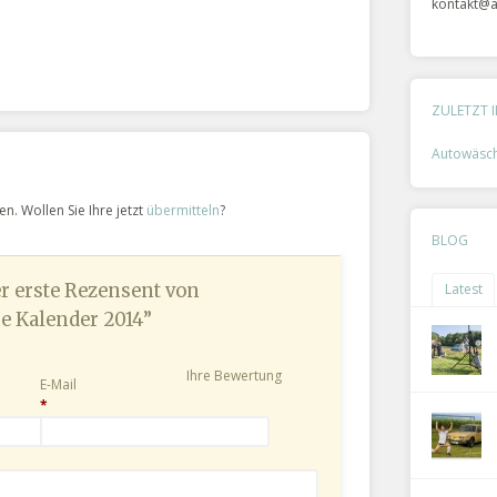
kontakt@a
ZULETZT 
Autowäsc
n. Wollen Sie Ihre jetzt
übermitteln
?
BLOG
Latest
er erste Rezensent von
e Kalender 2014”
Ihre Bewertung
E-Mail
*