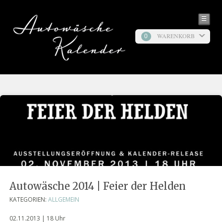
☰
WARENKORB
0
Autowäsche 2014 | Feier der Helden
KATEGORIEN:
ALLGEMEIN
02.11.2013 | 18 Uhr