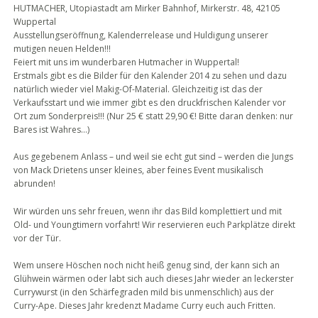
HUTMACHER, Utopiastadt am Mirker Bahnhof, Mirkerstr. 48, 42105
Wuppertal
Ausstellungseröffnung, Kalenderrelease und Huldigung unserer
mutigen neuen Helden!!!
Feiert mit uns im wunderbaren Hutmacher in Wuppertal!
Erstmals gibt es die Bilder für den Kalender 2014 zu sehen und dazu
natürlich wieder viel Makig-Of-Material. Gleichzeitig ist das der
Verkaufsstart und wie immer gibt es den druckfrischen Kalender vor
Ort zum Sonderpreis!!! (Nur 25 € statt 29,90 €! Bitte daran denken: nur
Bares ist Wahres…)
Aus gegebenem Anlass – und weil sie echt gut sind – werden die Jungs
von Mack Drietens unser kleines, aber feines Event musikalisch
abrunden!
Wir würden uns sehr freuen, wenn ihr das Bild komplettiert und mit
Old- und Youngtimern vorfahrt! Wir reservieren euch Parkplätze direkt
vor der Tür.
Wem unsere Höschen noch nicht heiß genug sind, der kann sich an
Glühwein wärmen oder labt sich auch dieses Jahr wieder an leckerster
Currywurst (in den Schärfegraden mild bis unmenschlich) aus der
Curry-Ape. Dieses Jahr kredenzt Madame Curry euch auch Fritten.