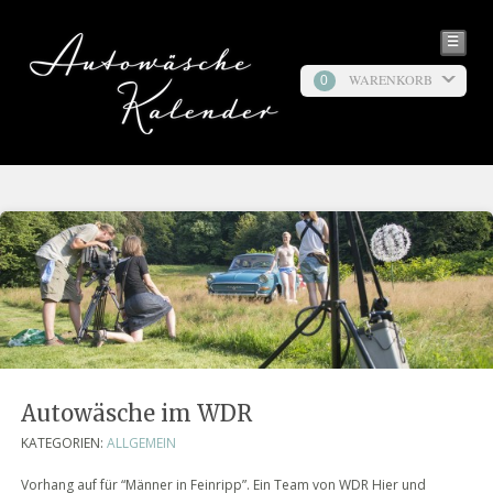
☰
WARENKORB
0
Autowäsche im WDR
KATEGORIEN:
ALLGEMEIN
Vorhang auf für “Männer in Feinripp”. Ein Team von WDR Hier und