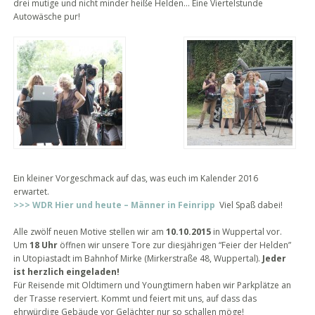
drei mutige und nicht minder heiße Helden… Eine Viertelstunde
Autowäsche pur!
Ein kleiner Vorgeschmack auf das, was euch im Kalender 2016
erwartet.
>>> WDR Hier und heute – Männer in Feinripp
Viel Spaß dabei!
Alle zwölf neuen Motive stellen wir am
10.10.2015
in Wuppertal vor.
Um
18 Uhr
öffnen wir unsere Tore zur diesjährigen “Feier der Helden”
in Utopiastadt im Bahnhof Mirke (Mirkerstraße 48, Wuppertal).
Jeder
ist herzlich eingeladen!
Für Reisende mit Oldtimern und Youngtimern haben wir Parkplätze an
der Trasse reserviert. Kommt und feiert mit uns, auf dass das
ehrwürdige Gebäude vor Gelächter nur so schallen möge!